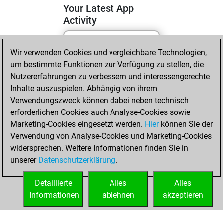
Your Latest App
Activity
Wir verwenden Cookies und vergleichbare Technologien,
Sonntag, April 5,
um bestimmte Funktionen zur Verfügung zu stellen, die
2026
Nutzererfahrungen zu verbessern und interessengerechte
You totalled 2
Inhalte auszuspielen. Abhängig von ihrem
Verwendungszweck können dabei neben technisch
tactics positions
erforderlichen Cookies auch Analyse-Cookies sowie
Tactics
You
Marketing-Cookies eingesetzt werden.
Hier
können Sie der
solved 1 tactics
Verwendung von Analyse-Cookies und Marketing-Cookies
positions
widersprechen. Weitere Informationen finden Sie in
You achieved
unserer
Datenschutzerklärung
.
an Elo of 1576 in
tactics positions
Detaillierte
Alles
Alles
Informationen
ablehnen
akzeptieren