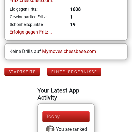
Fritz.chessbase.com:
1608
Elo gegen Fritz:
1
Gewinnpartien Fritz:
19
Schönheitspunkte
Erfolge gegen Fritz...
Keine Drills auf
Mymoves.chessbase.com
STARTSEITE
EINZELERGEBNISSE
Your Latest App
Activity
Today
You are ranked