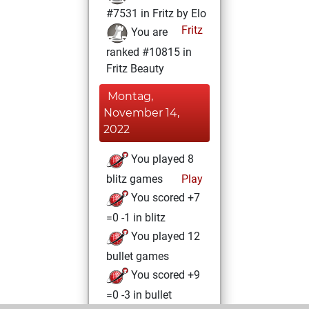
#7531 in Fritz by Elo
Fritz
You are
ranked #10815 in
Fritz Beauty
Montag,
November 14,
2022
You played 8
blitz games
Play
You scored +7
=0 -1 in blitz
You played 12
bullet games
You scored +9
=0 -3 in bullet