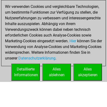
Donnerstag,
Wir verwenden Cookies und vergleichbare Technologien,
Oktober 14, 2021
um bestimmte Funktionen zur Verfügung zu stellen, die
Nutzererfahrungen zu verbessern und interessengerechte
You won
Inhalte auszuspielen. Abhängig von ihrem
against Fritz
Fritz
Verwendungszweck können dabei neben technisch
You achieved a
erforderlichen Cookies auch Analyse-Cookies sowie
Marketing-Cookies eingesetzt werden.
BeautyScore of 19
Hier
können Sie der
Verwendung von Analyse-Cookies und Marketing-Cookies
You achieved a
widersprechen. Weitere Informationen finden Sie in
new Elo of 1608
unserer
Datenschutzerklärung
.
You created
your Fritz account
Detaillierte
Alles
Alles
Informationen
ablehnen
akzeptieren