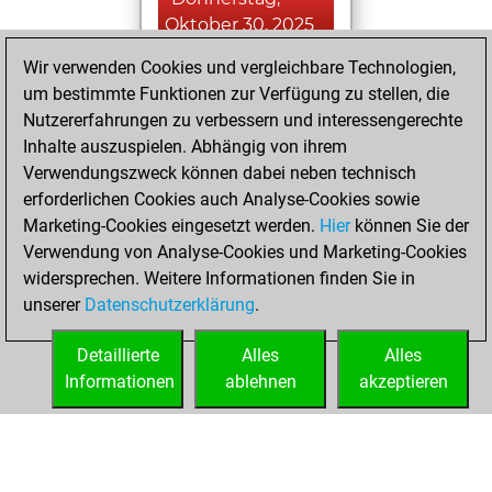
Oktober 30, 2025
Wir verwenden Cookies und vergleichbare Technologien,
You achieved a
um bestimmte Funktionen zur Verfügung zu stellen, die
BeautyScore of 62
Nutzererfahrungen zu verbessern und interessengerechte
Fritz
You
Inhalte auszuspielen. Abhängig von ihrem
achieved a new Elo
Verwendungszweck können dabei neben technisch
of 1414
erforderlichen Cookies auch Analyse-Cookies sowie
Marketing-Cookies eingesetzt werden.
Hier
können Sie der
Donnerstag, April
Verwendung von Analyse-Cookies und Marketing-Cookies
3, 2025
widersprechen. Weitere Informationen finden Sie in
unserer
Datenschutzerklärung
.
You created
your Fritz account
Detaillierte
Alles
Alles
Fritz
Informationen
ablehnen
akzeptieren