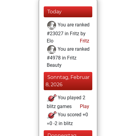
Today
You are ranked
#23027 in Fritz by
Elo
Fritz
You are ranked
#4978 in Fritz
Beauty
Sonntag, Februar
8, 2026
You played 2
blitz games
Play
You scored +0
=0 -2 in blitz
Donnerstag,