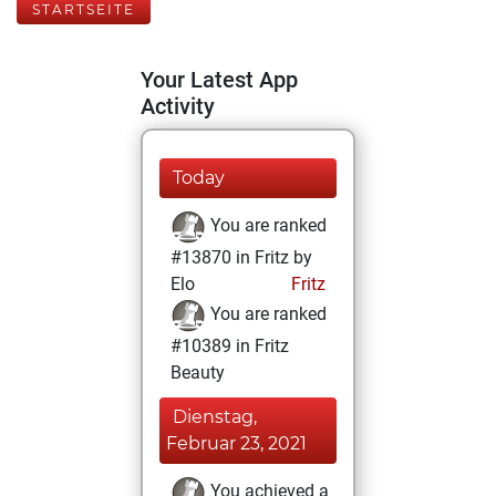
STARTSEITE
Your Latest App
Activity
Today
You are ranked
#13870 in Fritz by
Elo
Fritz
You are ranked
#10389 in Fritz
Beauty
Dienstag,
Februar 23, 2021
You achieved a