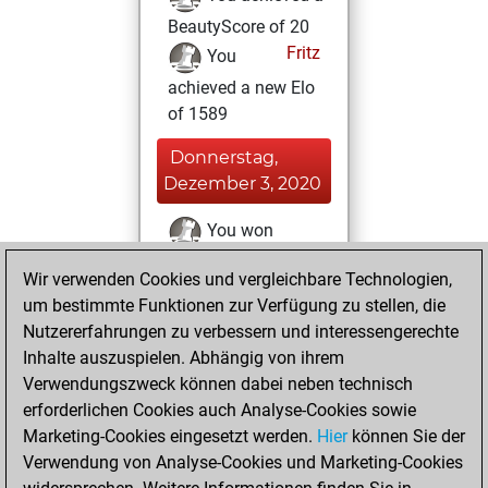
BeautyScore of 20
Fritz
You
achieved a new Elo
of 1589
Donnerstag,
Dezember 3, 2020
You won
against Fritz
Fritz
Wir verwenden Cookies und vergleichbare Technologien,
um bestimmte Funktionen zur Verfügung zu stellen, die
Mittwoch,
Nutzererfahrungen zu verbessern und interessengerechte
Dezember 2, 2020
Inhalte auszuspielen. Abhängig von ihrem
You created
Verwendungszweck können dabei neben technisch
erforderlichen Cookies auch Analyse-Cookies sowie
your Fritz account
Marketing-Cookies eingesetzt werden.
Fritz
Hier
können Sie der
Dienstag,
Verwendung von Analyse-Cookies und Marketing-Cookies
Dezember 1, 2020