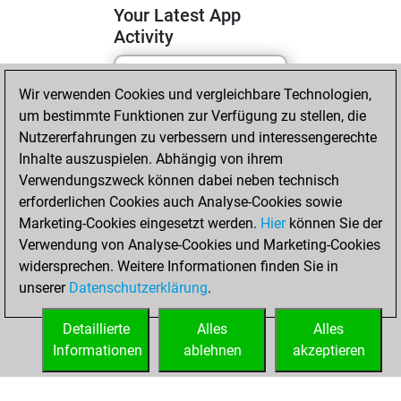
Your Latest App
Activity
Wir verwenden Cookies und vergleichbare Technologien,
Mittwoch, Mai 6,
um bestimmte Funktionen zur Verfügung zu stellen, die
2026
Nutzererfahrungen zu verbessern und interessengerechte
You totalled 29
Inhalte auszuspielen. Abhängig von ihrem
Verwendungszweck können dabei neben technisch
tactics positions
erforderlichen Cookies auch Analyse-Cookies sowie
Tactics
You
Marketing-Cookies eingesetzt werden.
Hier
können Sie der
solved 14 tactics
Verwendung von Analyse-Cookies und Marketing-Cookies
positions
widersprechen. Weitere Informationen finden Sie in
You achieved
unserer
Datenschutzerklärung
.
an Elo of 1671 in
tactics positions
Detaillierte
Alles
Alles
Informationen
ablehnen
akzeptieren