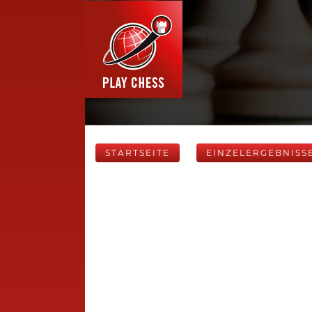
STARTSEITE
EINZELERGEBNISS