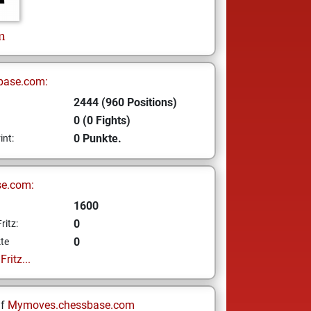
n
base.com:
2444 (960 Positions)
0 (0 Fights)
0 Punkte.
int:
se.com:
1600
0
ritz:
0
te
ritz...
uf
Mymoves.chessbase.com