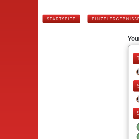
STARTSEITE
EINZELERGEBNISS
Your