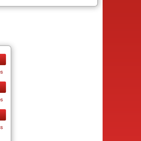
es
es
cs