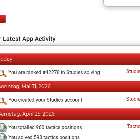
E
 Latest App Activity
Today
Studi
You are ranked #42278 in Studies solving
Sonntag, Mai 31, 2026
Studi
You created your Studies account
Samstag, April 25, 2026
Tacti
You totalled 960 tactics positions
You solved 598 tactics positions