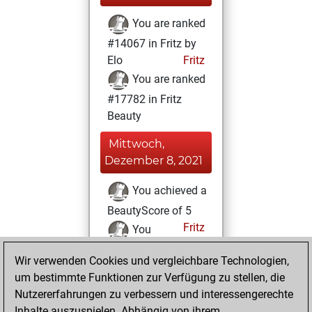
You are ranked
#14067 in Fritz by
Elo
Fritz
You are ranked
#17782 in Fritz
Beauty
Mittwoch,
Dezember 8, 2021
You achieved a
BeautyScore of 5
Fritz
You
achieved a new Elo
Wir verwenden Cookies und vergleichbare Technologien,
of 1589
um bestimmte Funktionen zur Verfügung zu stellen, die
You created
Nutzererfahrungen zu verbessern und interessengerechte
your Fritz account
Inhalte auszuspielen. Abhängig von ihrem