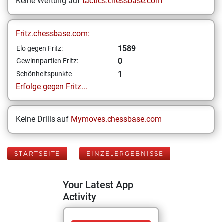
Keine Wertung auf
tactics.chessbase.com
Fritz.chessbase.com:
1589
Elo gegen Fritz:
0
Gewinnpartien Fritz:
1
Schönheitspunkte
Erfolge gegen Fritz...
Keine Drills auf
Mymoves.chessbase.com
STARTSEITE
EINZELERGEBNISSE
Your Latest App
Activity