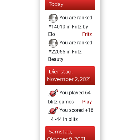
Today
You are ranked
#14010 in Fritz by
Elo
Fritz
You are ranked
#22055 in Fritz
Beauty
Dienstag,
November 2, 2021
You played 64
blitz games
Play
You scored +16
=4 -44 in blitz
Samstag,
Oktober 9, 2021