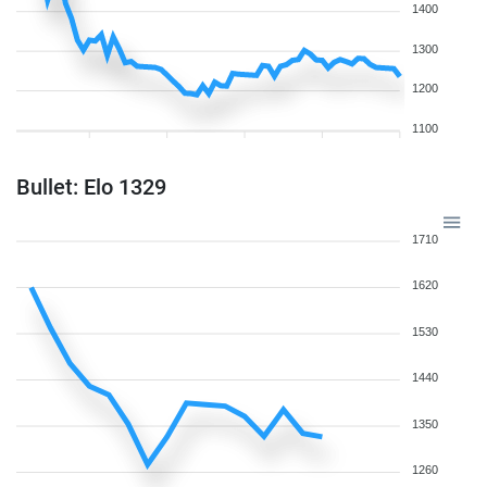
1400
1300
1200
1100
Bullet: Elo 1329
1710
1620
1530
1440
1350
1260