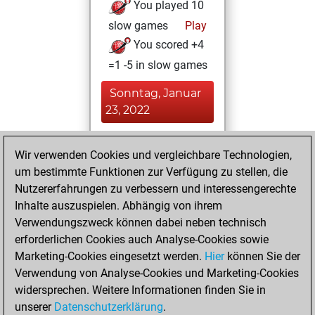
You played 10
slow games
Play
You scored +4
=1 -5 in slow games
Sonntag, Januar
23, 2022
You achieved a
Wir verwenden Cookies und vergleichbare Technologien,
BeautyScore of 4
um bestimmte Funktionen zur Verfügung zu stellen, die
Fritz
You
Nutzererfahrungen zu verbessern und interessengerechte
achieved a new Elo
Inhalte auszuspielen. Abhängig von ihrem
of 1590
Verwendungszweck können dabei neben technisch
You created
erforderlichen Cookies auch Analyse-Cookies sowie
Marketing-Cookies eingesetzt werden.
your Fritz account
Hier
können Sie der
Verwendung von Analyse-Cookies und Marketing-Cookies
You played 6
widersprechen. Weitere Informationen finden Sie in
blitz games
Play
unserer
Datenschutzerklärung
.
You scored +3