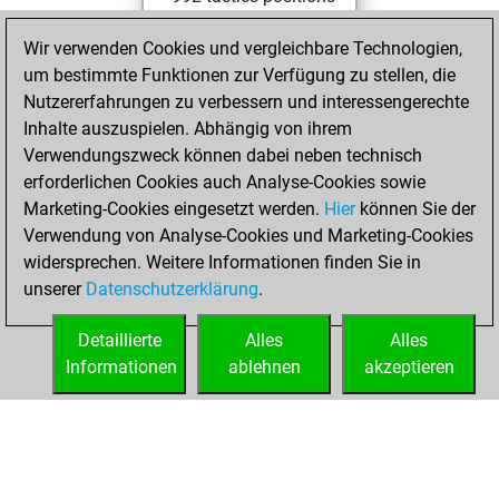
Tactics
You
Wir verwenden Cookies und vergleichbare Technologien,
solved 508 tactics
um bestimmte Funktionen zur Verfügung zu stellen, die
positions
Nutzererfahrungen zu verbessern und interessengerechte
You achieved
Inhalte auszuspielen. Abhängig von ihrem
an Elo of 2115 in
Verwendungszweck können dabei neben technisch
tactics positions
erforderlichen Cookies auch Analyse-Cookies sowie
Marketing-Cookies eingesetzt werden.
Hier
können Sie der
Montag, Oktober
Verwendung von Analyse-Cookies und Marketing-Cookies
23, 2023
widersprechen. Weitere Informationen finden Sie in
unserer
Datenschutzerklärung
.
You created
your Fritz account
Detaillierte
Alles
Alles
Fritz
Informationen
ablehnen
akzeptieren