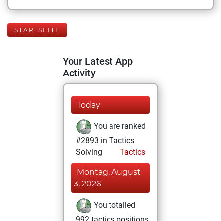
STARTSEITE
Your Latest App
Activity
Today
You are ranked
#2893 in Tactics
Solving
Tactics
Montag, August
3, 2026
You totalled
992 tactics positions