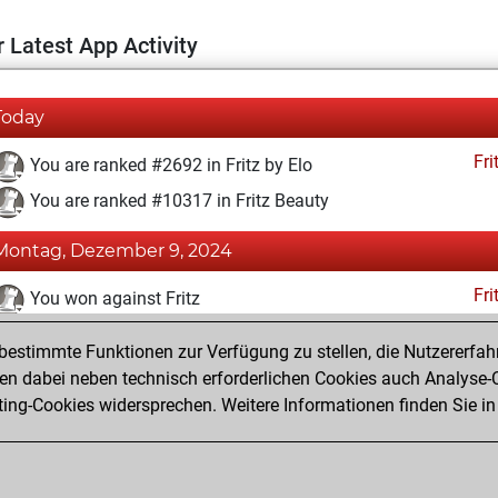
 Latest App Activity
Today
Fri
You are ranked #2692 in Fritz by Elo
You are ranked #10317 in Fritz Beauty
Montag, Dezember 9, 2024
Fri
You won against Fritz
You achieved a BeautyScore of 21
estimmte Funktionen zur Verfügung zu stellen, die Nutzererfah
You achieved a new Elo of 1644
 dabei neben technisch erforderlichen Cookies auch Analyse-C
ng-Cookies widersprechen. Weitere Informationen finden Sie in
You created your Fritz account