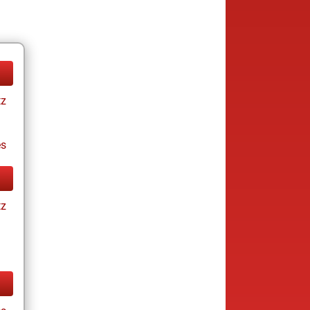
tz
es
tz