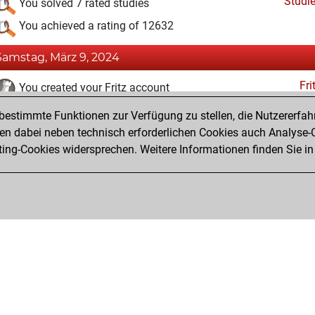
Studi
You solved 7 rated studies
You achieved a rating of 12632
Samstag, März 9, 2024
Fri
You created your Fritz account
estimmte Funktionen zur Verfügung zu stellen, die Nutzererfah
Freitag, März 8, 2024
 dabei neben technisch erforderlichen Cookies auch Analyse-C
Studi
ng-Cookies widersprechen. Weitere Informationen finden Sie in
You created your Studies account