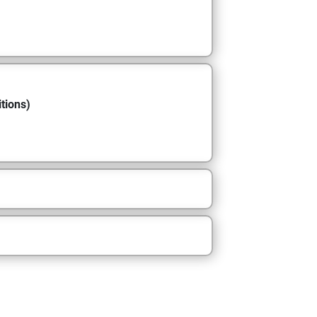
tions)