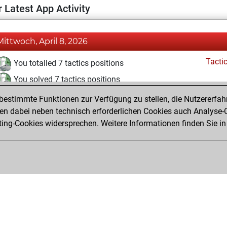
 Latest App Activity
Mittwoch, April 8, 2026
Tacti
You totalled 7 tactics positions
You solved 7 tactics positions
You achieved an Elo of 1719 in tactics positions
estimmte Funktionen zur Verfügung zu stellen, die Nutzererfah
 dabei neben technisch erforderlichen Cookies auch Analyse-C
ng-Cookies widersprechen. Weitere Informationen finden Sie in