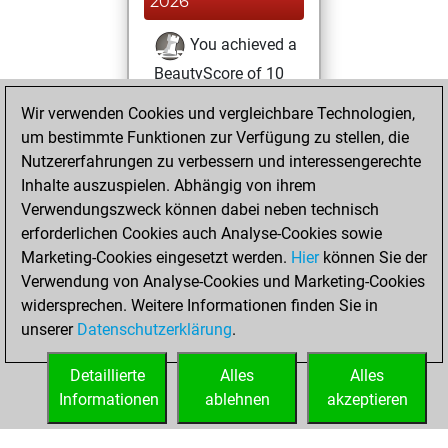
2026
You achieved a
BeautyScore of 10
Fritz
You
Wir verwenden Cookies und vergleichbare Technologien,
achieved a new Elo
um bestimmte Funktionen zur Verfügung zu stellen, die
of 1584
Nutzererfahrungen zu verbessern und interessengerechte
Inhalte auszuspielen. Abhängig von ihrem
Sonntag, Februar
Verwendungszweck können dabei neben technisch
23, 2025
erforderlichen Cookies auch Analyse-Cookies sowie
Marketing-Cookies eingesetzt werden.
Hier
können Sie der
You created
Verwendung von Analyse-Cookies und Marketing-Cookies
your Fritz account
widersprechen. Weitere Informationen finden Sie in
Fritz
You
unserer
Datenschutzerklärung
.
created your Studies
account
Studies
Detaillierte
Alles
Alles
Informationen
ablehnen
akzeptieren