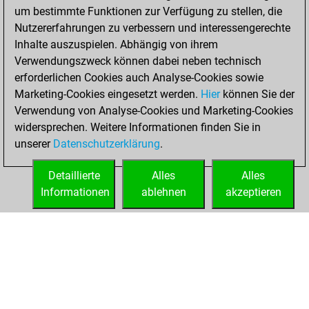
um bestimmte Funktionen zur Verfügung zu stellen, die
BeautyScore of 107
Nutzererfahrungen zu verbessern und interessengerechte
You achieved a
Inhalte auszuspielen. Abhängig von ihrem
new Elo of 1653
Verwendungszweck können dabei neben technisch
erforderlichen Cookies auch Analyse-Cookies sowie
Montag,
Marketing-Cookies eingesetzt werden.
Hier
können Sie der
September 20,
Verwendung von Analyse-Cookies und Marketing-Cookies
2021
widersprechen. Weitere Informationen finden Sie in
unserer
Datenschutzerklärung
.
You created
your Fritz account
Detaillierte
Alles
Alles
Fritz
Informationen
ablehnen
akzeptieren