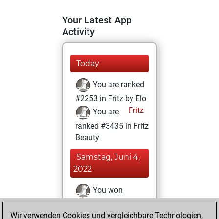
Your Latest App
Activity
Today
You are ranked
#2253 in Fritz by Elo
Fritz
You are
ranked #3435 in Fritz
Beauty
Samstag, Juni 4,
2022
You won
against Fritz
Fritz
Wir verwenden Cookies und vergleichbare Technologien,
You achieved a