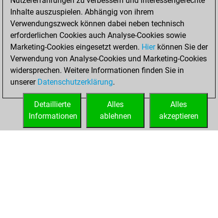
Nutzererfahrungen zu verbessern und interessengerechte
blitz
Inhalte auszuspielen. Abhängig von ihrem
Verwendungszweck können dabei neben technisch
Montag, Februar
erforderlichen Cookies auch Analyse-Cookies sowie
10, 2025
Marketing-Cookies eingesetzt werden.
Hier
können Sie der
Verwendung von Analyse-Cookies und Marketing-Cookies
You played 2
widersprechen. Weitere Informationen finden Sie in
bullet games
Play
unserer
Datenschutzerklärung
.
You scored +0
=0 -2 in bullet
Detaillierte
Alles
Alles
Informationen
ablehnen
akzeptieren