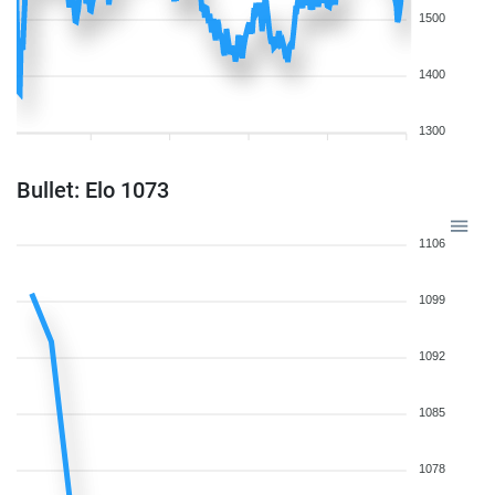
1500
1400
1300
Bullet: Elo 1073
1106
1099
1092
1085
1078