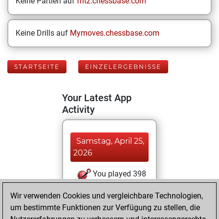
Keine Partien auf
fritz.chessbase.com
Keine Drills auf
Mymoves.chessbase.com
STARTSEITE
EINZELERGEBNISSE
Your Latest App
Activity
Samstag, April 25,
2026
You played 398
blitz games
Play
Wir verwenden Cookies und vergleichbare Technologien,
You scored
um bestimmte Funktionen zur Verfügung zu stellen, die
+188 =21 -189 in