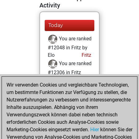
Activity
Today
You are ranked
#12048 in Fritz by
Elo
Fritz
You are ranked
#12306 in Fritz
Beauty
Wir verwenden Cookies und vergleichbare Technologien,
um bestimmte Funktionen zur Verfügung zu stellen, die
Dienstag, Juli 4,
Nutzererfahrungen zu verbessern und interessengerechte
2023
Inhalte auszuspielen. Abhängig von ihrem
You achieved a
Verwendungszweck können dabei neben technisch
erforderlichen Cookies auch Analyse-Cookies sowie
BeautyScore of 15
Marketing-Cookies eingesetzt werden.
Fritz
Hier
können Sie der
You
Verwendung von Analyse-Cookies und Marketing-Cookies