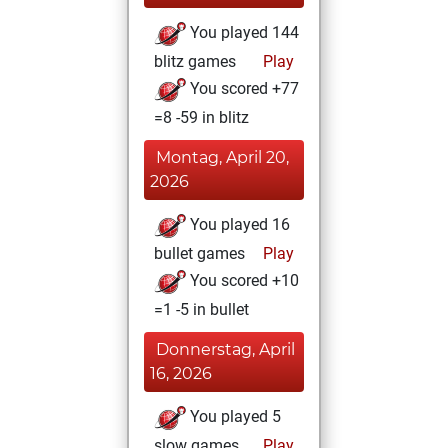
You played 144
blitz games
Play
You scored +77
=8 -59 in blitz
Montag, April 20,
2026
You played 16
bullet games
Play
You scored +10
=1 -5 in bullet
Donnerstag, April
16, 2026
You played 5
slow games
Play