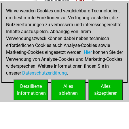
You scored +4
Wir verwenden Cookies und vergleichbare Technologien,
=0 -1 in slow games
um bestimmte Funktionen zur Verfügung zu stellen, die
Nutzererfahrungen zu verbessern und interessengerechte
Samstag,
Inhalte auszuspielen. Abhängig von ihrem
Dezember 13,
Verwendungszweck können dabei neben technisch
2025
erforderlichen Cookies auch Analyse-Cookies sowie
Marketing-Cookies eingesetzt werden.
Hier
können Sie der
You achieved a
Verwendung von Analyse-Cookies und Marketing-Cookies
new Elo of 1604
widersprechen. Weitere Informationen finden Sie in
Fritz
You
unserer
Datenschutzerklärung
.
created your Fritz
account
Detaillierte
Alles
Alles
Informationen
ablehnen
akzeptieren