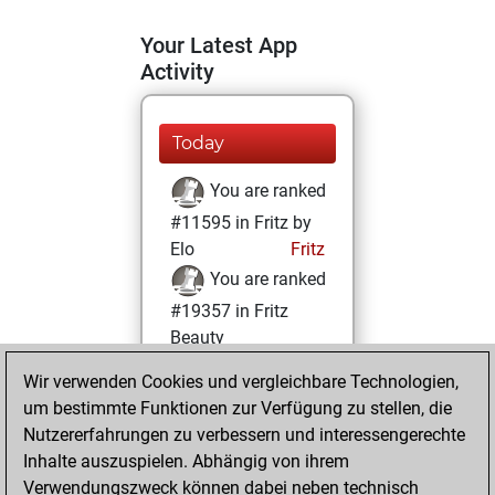
Your Latest App
Activity
Today
You are ranked
#11595 in Fritz by
Elo
Fritz
You are ranked
#19357 in Fritz
Beauty
Wir verwenden Cookies und vergleichbare Technologien,
Mittwoch,
um bestimmte Funktionen zur Verfügung zu stellen, die
Dezember 16,
Nutzererfahrungen zu verbessern und interessengerechte
2020
Inhalte auszuspielen. Abhängig von ihrem
You achieved a
Verwendungszweck können dabei neben technisch