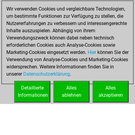
2026
Wir verwenden Cookies und vergleichbare Technologien,
um bestimmte Funktionen zur Verfügung zu stellen, die
You played 360
Nutzererfahrungen zu verbessern und interessengerechte
blitz games
Play
Inhalte auszuspielen. Abhängig von ihrem
You scored
Verwendungszweck können dabei neben technisch
erforderlichen Cookies auch Analyse-Cookies sowie
+140 =25 -195 in
Marketing-Cookies eingesetzt werden.
blitz
Hier
können Sie der
Verwendung von Analyse-Cookies und Marketing-Cookies
You played 40
widersprechen. Weitere Informationen finden Sie in
slow games
unserer
Datenschutzerklärung
.
You scored +16
=1 -23 in slow games
Detaillierte
Alles
Alles
Informationen
ablehnen
akzeptieren