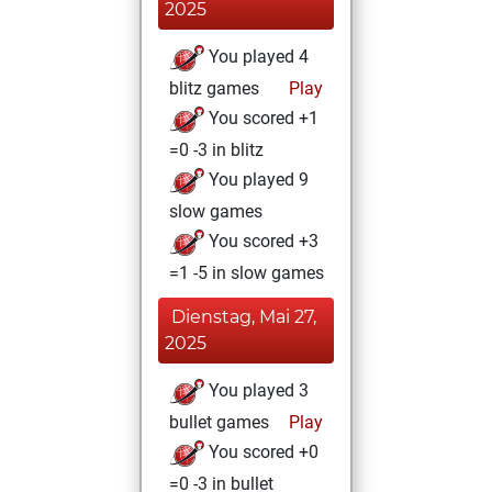
2025
You played 4
blitz games
Play
You scored +1
=0 -3 in blitz
You played 9
slow games
You scored +3
=1 -5 in slow games
Dienstag, Mai 27,
2025
You played 3
bullet games
Play
You scored +0
=0 -3 in bullet