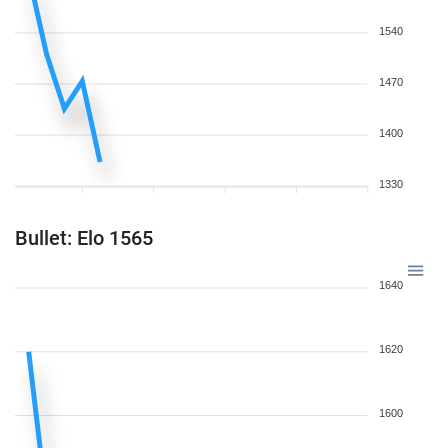
1540
1470
1400
1330
Bullet: Elo 1565
1640
1620
1600