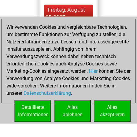
Freitag, August
25, 2023
Wir verwenden Cookies und vergleichbare Technologien,
You created
um bestimmte Funktionen zur Verfügung zu stellen, die
your Fritz account
Nutzererfahrungen zu verbessern und interessengerechte
Fritz
Inhalte auszuspielen. Abhängig von ihrem
Samstag,
Verwendungszweck können dabei neben technisch
August 12, 2023
erforderlichen Cookies auch Analyse-Cookies sowie
Marketing-Cookies eingesetzt werden.
Hier
können Sie der
You solved 3
Verwendung von Analyse-Cookies und Marketing-Cookies
rated studies
widersprechen. Weitere Informationen finden Sie in
Studies
You
unserer
Datenschutzerklärung
.
created your Studies
account
Detaillierte
Alles
Alles
Informationen
ablehnen
akzeptieren