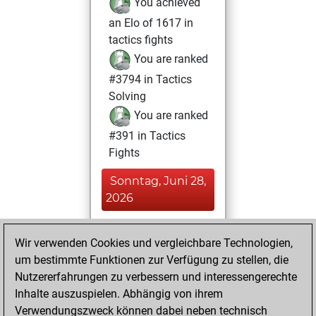
You achieved
an Elo of 1617 in
tactics fights
You are ranked
#3794 in Tactics
Solving
You are ranked
#391 in Tactics
Fights
Sonntag, Juni 28,
2026
You played 2
Wir verwenden Cookies und vergleichbare Technologien,
blitz games
Play
um bestimmte Funktionen zur Verfügung zu stellen, die
You scored +0
Nutzererfahrungen zu verbessern und interessengerechte
=0 -2 in blitz
Inhalte auszuspielen. Abhängig von ihrem
Verwendungszweck können dabei neben technisch