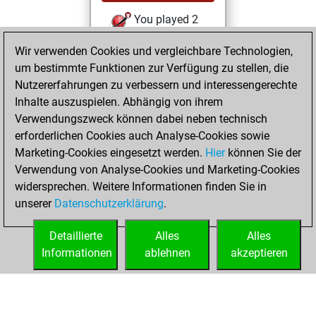
You played 2
slow games
Play
Wir verwenden Cookies und vergleichbare Technologien,
You scored +2
um bestimmte Funktionen zur Verfügung zu stellen, die
=0 -0 in slow games
Nutzererfahrungen zu verbessern und interessengerechte
Inhalte auszuspielen. Abhängig von ihrem
Samstag,
Verwendungszweck können dabei neben technisch
November 9, 2024
erforderlichen Cookies auch Analyse-Cookies sowie
Marketing-Cookies eingesetzt werden.
Hier
können Sie der
You created
Verwendung von Analyse-Cookies und Marketing-Cookies
your Fritz account
widersprechen. Weitere Informationen finden Sie in
Fritz
You
unserer
Datenschutzerklärung
.
created your Studies
account
Studies
Detaillierte
Alles
Alles
Informationen
ablehnen
akzeptieren