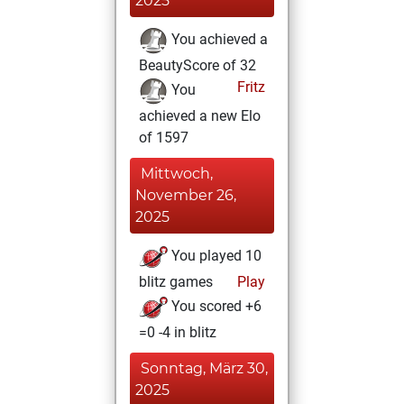
2025
You achieved a
BeautyScore of 32
Fritz
You
achieved a new Elo
of 1597
Mittwoch,
November 26,
2025
You played 10
blitz games
Play
You scored +6
=0 -4 in blitz
Sonntag, März 30,
2025