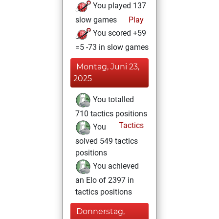
You played 137
slow games
Play
You scored +59
=5 -73 in slow games
Montag, Juni 23,
2025
You totalled
710 tactics positions
Tactics
You
solved 549 tactics
positions
You achieved
an Elo of 2397 in
tactics positions
Donnerstag,