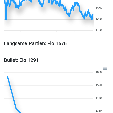
1300
1200
1100
Langsame Partien: Elo 1676
Bullet: Elo 1291
1600
1520
1440
1360