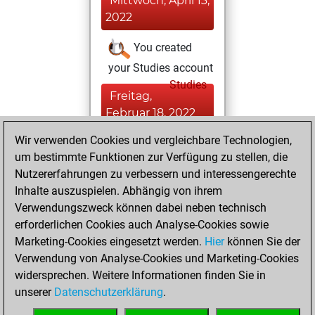
Mittwoch, April 13,
2022
You created
your Studies account
Studies
Freitag,
Februar 18, 2022
Wir verwenden Cookies und vergleichbare Technologien,
You played 4
um bestimmte Funktionen zur Verfügung zu stellen, die
bullet games
Play
Nutzererfahrungen zu verbessern und interessengerechte
You scored +0
Inhalte auszuspielen. Abhängig von ihrem
=0 -4 in bullet
Verwendungszweck können dabei neben technisch
erforderlichen Cookies auch Analyse-Cookies sowie
Mittwoch,
Marketing-Cookies eingesetzt werden.
Hier
können Sie der
November 25,
Verwendung von Analyse-Cookies und Marketing-Cookies
2020
widersprechen. Weitere Informationen finden Sie in
unserer
Datenschutzerklärung
.
You created