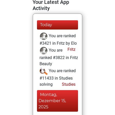
Your Latest App
Activity
Today
You are ranked
#3421 in Fritz by Elo
Fritz
You are
ranked #3822 in Fritz
Beauty
You are ranked
#11433 in Studies
solving
Studies
Montag,
Dezember 15,
2025