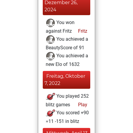
Dezember 26,
2024
You won
against Fritz
Fritz
You achieved a
BeautyScore of 91
You achieved a
new Elo of 1632
Freitag, Oktober
7, 2022
You played 252
blitz games
Play
You scored +90
=11 -151 in blitz