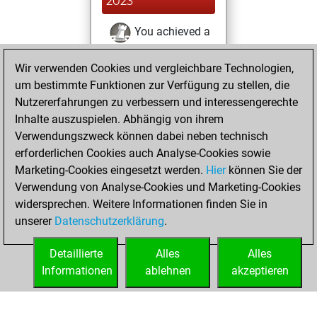
2023
You achieved a
BeautyScore of 3
Wir verwenden Cookies und vergleichbare Technologien,
Fritz
You
um bestimmte Funktionen zur Verfügung zu stellen, die
achieved a new Elo
Nutzererfahrungen zu verbessern und interessengerechte
of 1588
Inhalte auszuspielen. Abhängig von ihrem
You created
Verwendungszweck können dabei neben technisch
your Fritz account
erforderlichen Cookies auch Analyse-Cookies sowie
Marketing-Cookies eingesetzt werden.
Hier
können Sie der
Samstag, Mai 6,
Verwendung von Analyse-Cookies und Marketing-Cookies
2023
widersprechen. Weitere Informationen finden Sie in
unserer
Datenschutzerklärung
.
You created
your Studies account
Detaillierte
Alles
Alles
Studies
Informationen
ablehnen
akzeptieren