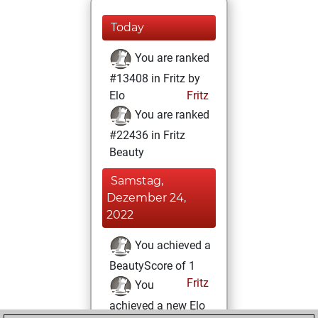
Today
You are ranked
#13408 in Fritz by
Elo
Fritz
You are ranked
#22436 in Fritz
Beauty
Samstag,
Dezember 24,
2022
You achieved a
BeautyScore of 1
Fritz
You
achieved a new Elo