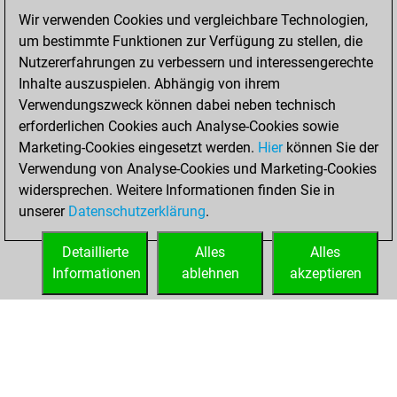
of 1590
Wir verwenden Cookies und vergleichbare Technologien,
You created
um bestimmte Funktionen zur Verfügung zu stellen, die
your Fritz account
Nutzererfahrungen zu verbessern und interessengerechte
Inhalte auszuspielen. Abhängig von ihrem
Dienstag,
Verwendungszweck können dabei neben technisch
November 14,
erforderlichen Cookies auch Analyse-Cookies sowie
2017
Marketing-Cookies eingesetzt werden.
Hier
können Sie der
Verwendung von Analyse-Cookies und Marketing-Cookies
You played 24
widersprechen. Weitere Informationen finden Sie in
blitz games
Play
unserer
Datenschutzerklärung
.
You scored +18
=0 -6 in blitz
Detaillierte
Alles
Alles
Informationen
ablehnen
akzeptieren