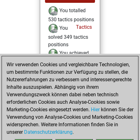
You totalled
530 tactics positions
Tactics
You
solved 349 tactics
positions
You achieved
an Elo of 2182 in
Wir verwenden Cookies und vergleichbare Technologien,
tactics positions
um bestimmte Funktionen zur Verfügung zu stellen, die
Nutzererfahrungen zu verbessern und interessengerechte
Samstag,
Inhalte auszuspielen. Abhängig von ihrem
November 30,
Verwendungszweck können dabei neben technisch
2024
erforderlichen Cookies auch Analyse-Cookies sowie
Marketing-Cookies eingesetzt werden.
Hier
können Sie der
You played 400
Verwendung von Analyse-Cookies und Marketing-Cookies
blitz games
Play
widersprechen. Weitere Informationen finden Sie in
You scored
unserer
Datenschutzerklärung
.
+225 =17 -158 in