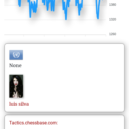
1380
1320
1260
None
luis
silva
Tactics.chessbase.com: