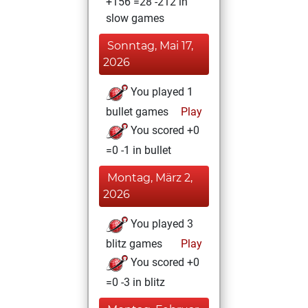
+156 =28 -212 in
slow games
Sonntag, Mai 17,
2026
You played 1
bullet games
Play
You scored +0
=0 -1 in bullet
Montag, März 2,
2026
You played 3
blitz games
Play
You scored +0
=0 -3 in blitz