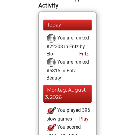
Activity
Today
You are ranked
#22308 in Fritz by
Elo
Fritz
You are ranked
#5815 in Fritz
Beauty
Montag, August
3, 2026
You played 396
slow games
Play
You scored