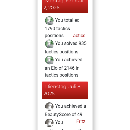
Montag, Februar
2, 2026
You totalled
1790 tactics
positions
Tactics
You solved 935
tactics positions
You achieved
an Elo of 2146 in
tactics positions
Dienstag, Juli 8,
2025
You achieved a
BeautyScore of 49
Fritz
You