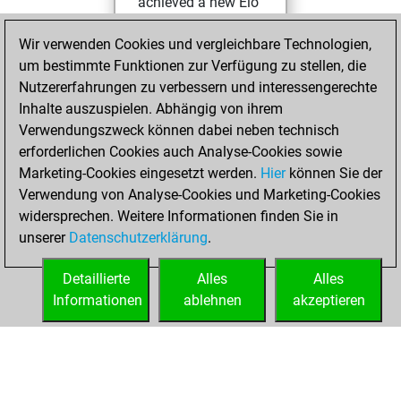
achieved a new Elo
of 1501
Wir verwenden Cookies und vergleichbare Technologien,
Donnerstag,
um bestimmte Funktionen zur Verfügung zu stellen, die
Januar 21, 2021
Nutzererfahrungen zu verbessern und interessengerechte
Inhalte auszuspielen. Abhängig von ihrem
You had a best
Verwendungszweck können dabei neben technisch
sprint of 28 positions
erforderlichen Cookies auch Analyse-Cookies sowie
Tactics
Marketing-Cookies eingesetzt werden.
Hier
können Sie der
Samstag,
Verwendung von Analyse-Cookies und Marketing-Cookies
Dezember 5, 2020
widersprechen. Weitere Informationen finden Sie in
unserer
Datenschutzerklärung
.
You created
your Fritz account
Detaillierte
Alles
Alles
Fritz
Informationen
ablehnen
akzeptieren