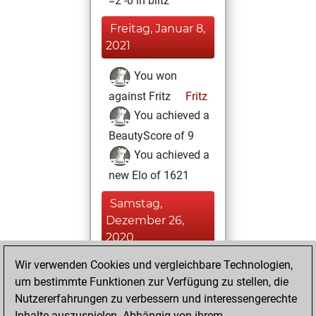
=2 -0 in blitz
Freitag, Januar 8,
2021
You won
against Fritz
Fritz
You achieved a
BeautyScore of 9
You achieved a
new Elo of 1621
Samstag,
Dezember 26,
2020
Wir verwenden Cookies und vergleichbare Technologien,
You played 1
um bestimmte Funktionen zur Verfügung zu stellen, die
slow games
Play
Nutzererfahrungen zu verbessern und interessengerechte
You scored +1
Inhalte auszuspielen. Abhängig von ihrem