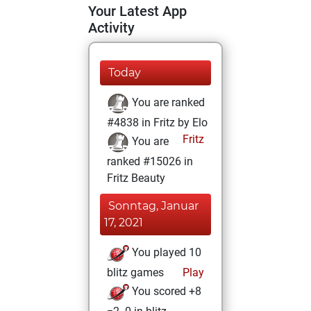
Your Latest App
Activity
Today
You are ranked
#4838 in Fritz by Elo
Fritz
You are
ranked #15026 in
Fritz Beauty
Sonntag, Januar
17, 2021
You played 10
blitz games
Play
You scored +8