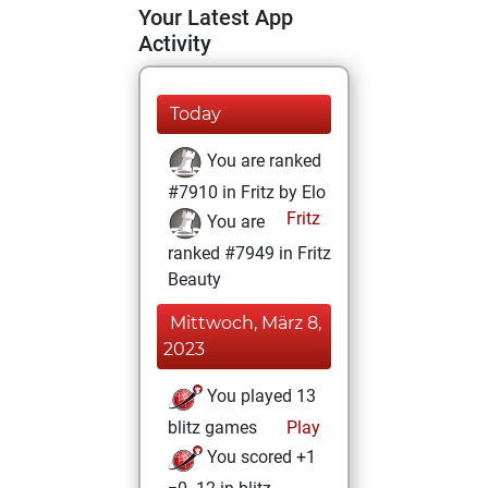
Your Latest App
Activity
Today
You are ranked
#7910 in Fritz by Elo
Fritz
You are
ranked #7949 in Fritz
Beauty
Mittwoch, März 8,
2023
You played 13
blitz games
Play
You scored +1