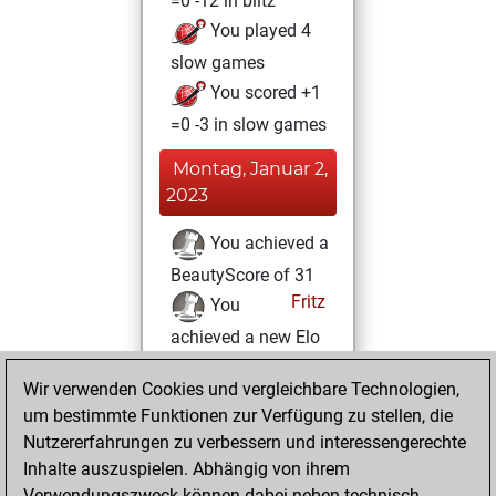
=0 -12 in blitz
You played 4
slow games
You scored +1
=0 -3 in slow games
Montag, Januar 2,
2023
You achieved a
BeautyScore of 31
Fritz
You
achieved a new Elo
of 1606
Wir verwenden Cookies und vergleichbare Technologien,
Samstag, Februar
um bestimmte Funktionen zur Verfügung zu stellen, die
6, 2021
Nutzererfahrungen zu verbessern und interessengerechte
Inhalte auszuspielen. Abhängig von ihrem
You won
Verwendungszweck können dabei neben technisch