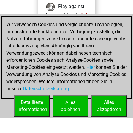
Play against
the user friendly
Fritz
Test and
Wir verwenden Cookies und vergleichbare Technologien,
um bestimmte Funktionen zur Verfügung zu stellen, die
improve your
Nutzererfahrungen zu verbessern und interessengerechte
openings knowledge
Inhalte auszuspielen. Abhängig von ihrem
on
MyMoves
Verwendungszweck können dabei neben technisch
Play and
erforderlichen Cookies auch Analyse-Cookies sowie
follow your friends'
Marketing-Cookies eingesetzt werden.
Hier
können Sie der
games on
Play
Verwendung von Analyse-Cookies und Marketing-Cookies
Solve some
widersprechen. Weitere Informationen finden Sie in
beautiful and
unserer
Datenschutzerklärung
.
challenging Studies
on
Studies
Detaillierte
Alles
Alles
Informationen
ablehnen
akzeptieren