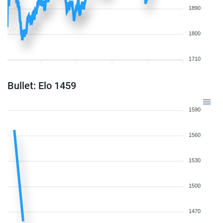
1890
1800
1710
Bullet: Elo 1459
1590
1560
1530
1500
1470