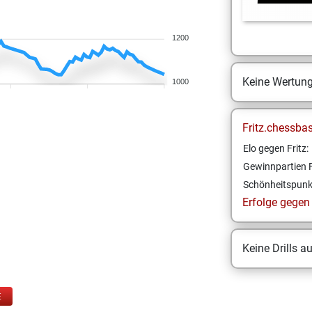
1200
Keine Wertun
1000
Fritz.chessba
Elo gegen Fritz:
Gewinnpartien F
Schönheitspunk
Erfolge gegen F
Keine Drills a
E