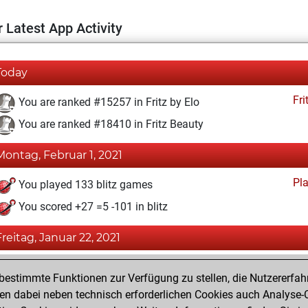
 Latest App Activity
Today
Fri
You are ranked #15257 in Fritz by Elo
You are ranked #18410 in Fritz Beauty
Montag, Februar 1, 2021
Pl
You played 133 blitz games
You scored +27 =5 -101 in blitz
Freitag, Januar 22, 2021
Fri
You achieved a BeautyScore of 4
estimmte Funktionen zur Verfügung zu stellen, die Nutzererfah
You achieved a new Elo of 1587
 dabei neben technisch erforderlichen Cookies auch Analyse-C