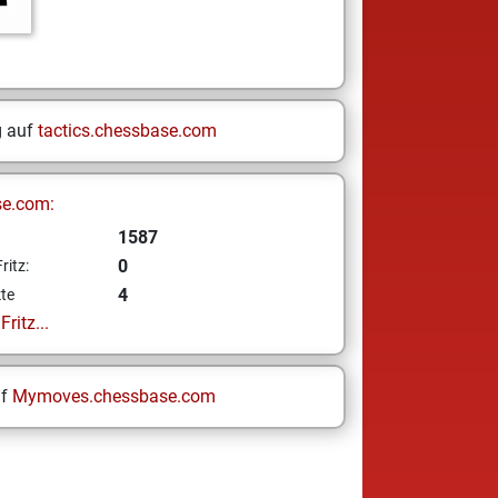
g auf
tactics.chessbase.com
se.com:
1587
0
ritz:
4
te
ritz...
uf
Mymoves.chessbase.com