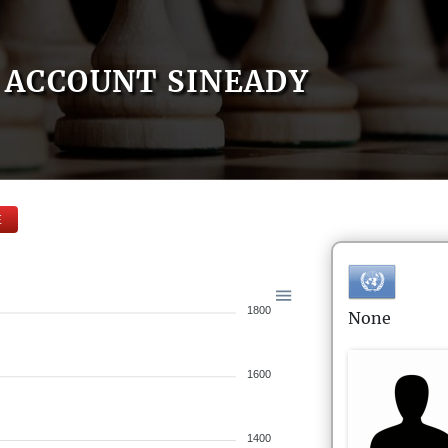
ACCOUNT SINEADY
E
1800
None
1600
1400