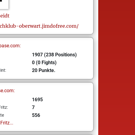
eidt
achklub-oberwart.jimdofree.com/
base.com:
1907 (238 Positions)
0 (0 Fights)
20 Punkte.
int:
se.com:
1695
7
ritz:
556
te
ritz...