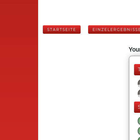
STARTSEITE
EINZELERGEBNISS
Your