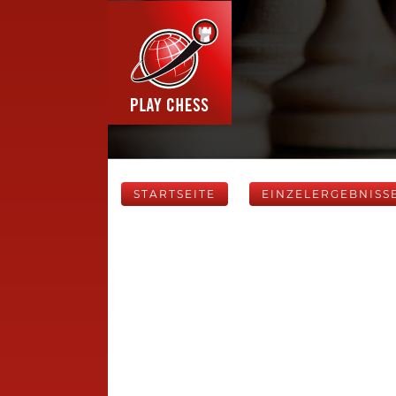
STARTSEITE
EINZELERGEBNISS