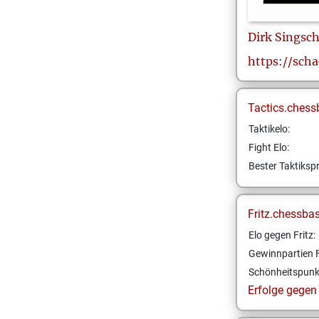
Dirk
Singsch
https://sch
Tactics.chess
Taktikelo:
Fight Elo:
Bester Taktikspr
Fritz.chessba
Elo gegen Fritz:
Gewinnpartien F
Schönheitspunk
Erfolge gegen F