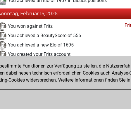
You achieved an Elo of 1907 in tactics positions
Sonntag, Februar 15, 2026
Fri
You won against Fritz
You achieved a BeautyScore of 556
You achieved a new Elo of 1695
You created your Fritz account
estimmte Funktionen zur Verfügung zu stellen, die Nutzererfah
Freitag, Juli 25, 2025
 dabei neben technisch erforderlichen Cookies auch Analyse-C
Tacti
ng-Cookies widersprechen. Weitere Informationen finden Sie in
You had a best sprint of 20 positions