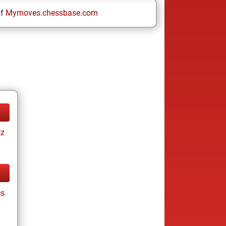
uf
Mymoves.chessbase.com
tz
cs