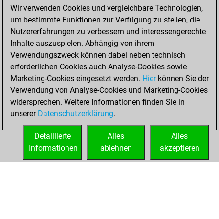
2021
Wir verwenden Cookies und vergleichbare Technologien,
um bestimmte Funktionen zur Verfügung zu stellen, die
You achieved a
Nutzererfahrungen zu verbessern und interessengerechte
BeautyScore of 17
Inhalte auszuspielen. Abhängig von ihrem
Fritz
You
Verwendungszweck können dabei neben technisch
achieved a new Elo
erforderlichen Cookies auch Analyse-Cookies sowie
of 1593
Marketing-Cookies eingesetzt werden.
Hier
können Sie der
You created
Verwendung von Analyse-Cookies und Marketing-Cookies
widersprechen. Weitere Informationen finden Sie in
your Fritz account
unserer
Datenschutzerklärung
.
You created
your Studies account
Detaillierte
Alles
Alles
Studies
Informationen
ablehnen
akzeptieren