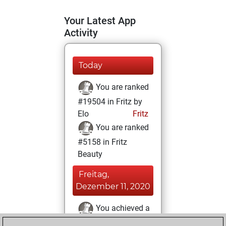
Your Latest App
Activity
Today
You are ranked
#19504 in Fritz by
Elo
Fritz
You are ranked
#5158 in Fritz
Beauty
Freitag,
Dezember 11, 2020
You achieved a
BeautyScore of 58