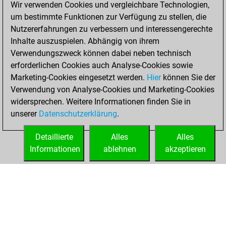
Wir verwenden Cookies und vergleichbare Technologien,
Fritz
You
um bestimmte Funktionen zur Verfügung zu stellen, die
achieved a new Elo
Nutzererfahrungen zu verbessern und interessengerechte
of 1569
Inhalte auszuspielen. Abhängig von ihrem
Verwendungszweck können dabei neben technisch
Dienstag,
erforderlichen Cookies auch Analyse-Cookies sowie
Dezember 1, 2020
Marketing-Cookies eingesetzt werden.
Hier
können Sie der
Verwendung von Analyse-Cookies und Marketing-Cookies
You won
widersprechen. Weitere Informationen finden Sie in
against Fritz
Fritz
unserer
Datenschutzerklärung
.
You created
your Fritz account
Detaillierte
Alles
Alles
Informationen
ablehnen
akzeptieren