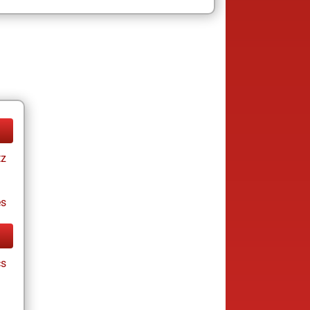
tz
es
cs