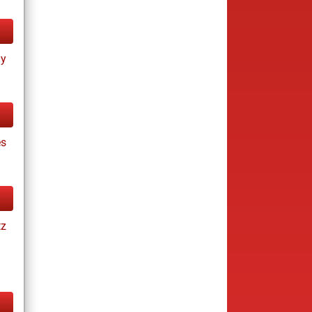
ay
es
tz