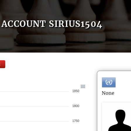
ACCOUNT SIRIUS1504
E
1850
None
1800
1750