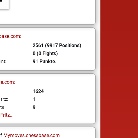
base.com:
2561 (9917 Positions)
0 (0 Fights)
91 Punkte.
int:
se.com:
1624
1
ritz:
9
te
ritz...
uf
Mymoves.chessbase.com