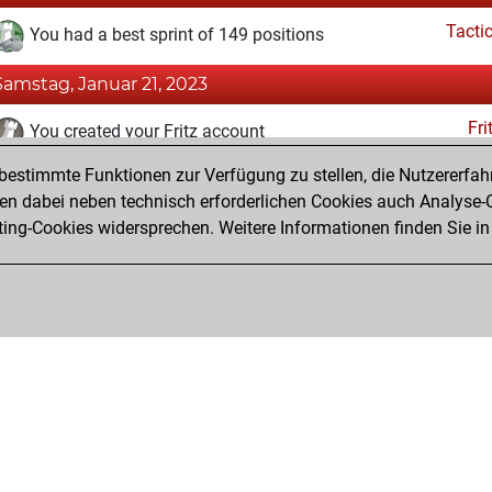
Tacti
You had a best sprint of 149 positions
Samstag, Januar 21, 2023
Fri
You created your Fritz account
estimmte Funktionen zur Verfügung zu stellen, die Nutzererfah
Sonntag, Dezember 18, 2022
 dabei neben technisch erforderlichen Cookies auch Analyse-C
Studi
ng-Cookies widersprechen. Weitere Informationen finden Sie in
You created your Studies account