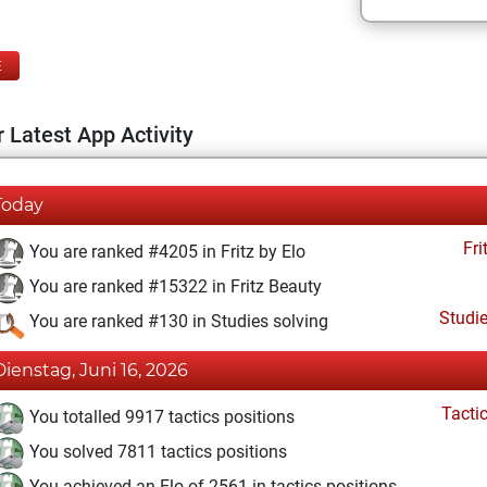
E
 Latest App Activity
Today
Fri
You are ranked #4205 in Fritz by Elo
You are ranked #15322 in Fritz Beauty
Studi
You are ranked #130 in Studies solving
Dienstag, Juni 16, 2026
Tacti
You totalled 9917 tactics positions
You solved 7811 tactics positions
You achieved an Elo of 2561 in tactics positions