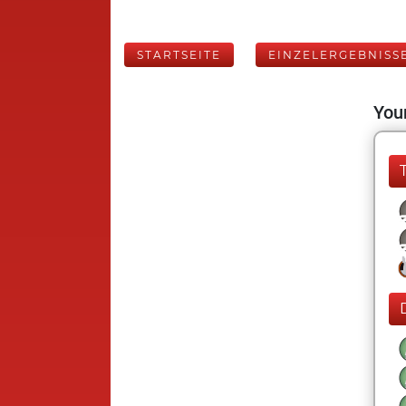
STARTSEITE
EINZELERGEBNISS
Your