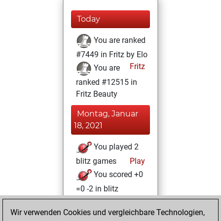
Today
You are ranked
#7449 in Fritz by Elo
Fritz
You are
ranked #12515 in
Fritz Beauty
Montag, Januar
18, 2021
You played 2
blitz games
Play
You scored +0
=0 -2 in blitz
Sonntag, Januar
Wir verwenden Cookies und vergleichbare Technologien,
17, 2021