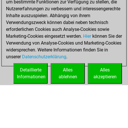
um bestimmte Funktionen zur Verfügung zu stellen, die
Nutzererfahrungen zu verbessern und interessengerechte
You won
Inhalte auszuspielen. Abhängig von ihrem
against Fritz
Fritz
Verwendungszweck können dabei neben technisch
You achieved a
erforderlichen Cookies auch Analyse-Cookies sowie
Marketing-Cookies eingesetzt werden.
BeautyScore of 14
Hier
können Sie der
Verwendung von Analyse-Cookies und Marketing-Cookies
You achieved a
widersprechen. Weitere Informationen finden Sie in
new Elo of 1608
unserer
Datenschutzerklärung
.
You created
your Fritz account
Detaillierte
Alles
Alles
Informationen
ablehnen
akzeptieren