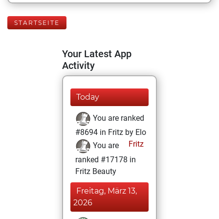
STARTSEITE
Your Latest App
Activity
Today
You are ranked
#8694 in Fritz by Elo
Fritz
You are
ranked #17178 in
Fritz Beauty
Freitag, März 13,
2026