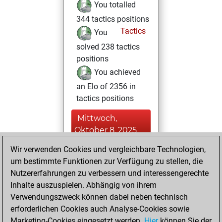
You totalled
344 tactics positions
Tactics
You
solved 238 tactics
positions
You achieved
an Elo of 2356 in
tactics positions
Mittwoch,
Oktober 8, 2025
Wir verwenden Cookies und vergleichbare Technologien,
You achieved a
um bestimmte Funktionen zur Verfügung zu stellen, die
BeautyScore of 6
Nutzererfahrungen zu verbessern und interessengerechte
Fritz
You
Inhalte auszuspielen. Abhängig von ihrem
achieved a new Elo
Verwendungszweck können dabei neben technisch
of 1603
erforderlichen Cookies auch Analyse-Cookies sowie
Marketing-Cookies eingesetzt werden.
Hier
können Sie der