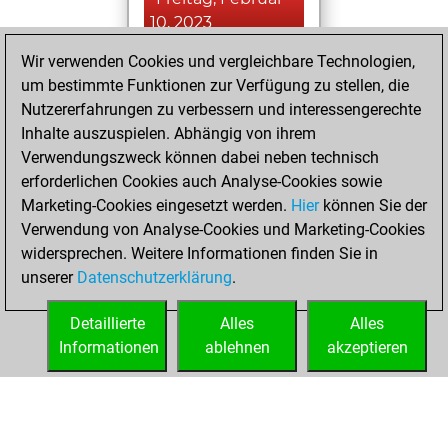
10, 2023
Wir verwenden Cookies und vergleichbare Technologien,
You achieved a
um bestimmte Funktionen zur Verfügung zu stellen, die
BeautyScore of 18
Nutzererfahrungen zu verbessern und interessengerechte
Fritz
You
Inhalte auszuspielen. Abhängig von ihrem
achieved a new Elo
Verwendungszweck können dabei neben technisch
of 1580
erforderlichen Cookies auch Analyse-Cookies sowie
Marketing-Cookies eingesetzt werden.
Hier
können Sie der
Donnerstag, Juni
Verwendung von Analyse-Cookies und Marketing-Cookies
3, 2021
widersprechen. Weitere Informationen finden Sie in
unserer
Datenschutzerklärung
.
You created
your Fritz account
Detaillierte
Alles
Alles
Fritz
Informationen
ablehnen
akzeptieren