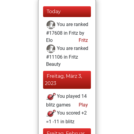
Today
You are ranked
#17608 in Fritz by
Elo
Fritz
You are ranked
#11106 in Fritz
Beauty
Freitag, März 3,
2023
You played 14
blitz games
Play
You scored +2
=1 -11 in blitz
Freitag, Februar