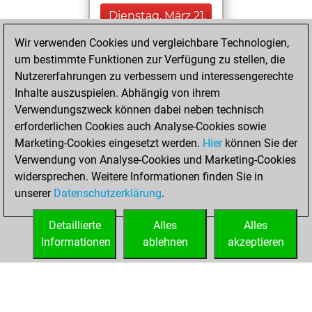
Dienstag, März 21,
2023
Wir verwenden Cookies und vergleichbare Technologien,
um bestimmte Funktionen zur Verfügung zu stellen, die
You played 13
Nutzererfahrungen zu verbessern und interessengerechte
blitz games
Play
Inhalte auszuspielen. Abhängig von ihrem
You scored +1
Verwendungszweck können dabei neben technisch
=1 -11 in blitz
erforderlichen Cookies auch Analyse-Cookies sowie
Marketing-Cookies eingesetzt werden.
Hier
können Sie der
Mittwoch,
Verwendung von Analyse-Cookies und Marketing-Cookies
Dezember 7, 2022
widersprechen. Weitere Informationen finden Sie in
unserer
Datenschutzerklärung
.
You created
your Fritz account
Detaillierte
Alles
Alles
Fritz
Informationen
ablehnen
akzeptieren