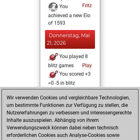
Fritz
You
achieved a new Elo
of 1593
Donnerstag, Mai
21, 2026
You played 8
blitz games
Play
You scored +3
=0 -5 in blitz
Samstag, Januar
Wir verwenden Cookies und vergleichbare Technologien,
24, 2026
um bestimmte Funktionen zur Verfügung zu stellen, die
Nutzererfahrungen zu verbessern und interessengerechte
You created
Inhalte auszuspielen. Abhängig von ihrem
your Fritz account
Verwendungszweck können dabei neben technisch
Fritz
erforderlichen Cookies auch Analyse-Cookies sowie
Freitag,