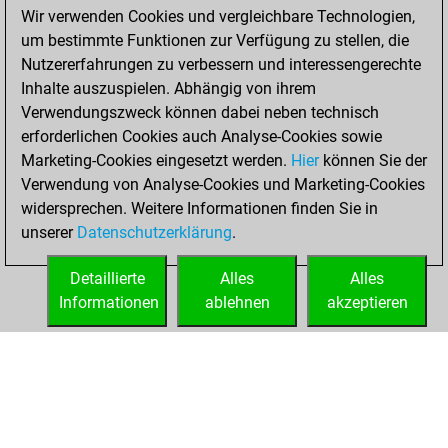
2022
Wir verwenden Cookies und vergleichbare Technologien,
um bestimmte Funktionen zur Verfügung zu stellen, die
You achieved a
Nutzererfahrungen zu verbessern und interessengerechte
BeautyScore of 9
Inhalte auszuspielen. Abhängig von ihrem
Fritz
You
Verwendungszweck können dabei neben technisch
achieved a new Elo
erforderlichen Cookies auch Analyse-Cookies sowie
of 1589
Marketing-Cookies eingesetzt werden.
Hier
können Sie der
You created
Verwendung von Analyse-Cookies und Marketing-Cookies
widersprechen. Weitere Informationen finden Sie in
your Fritz account
unserer
Datenschutzerklärung
.
You created
your Studies account
Detaillierte
Alles
Alles
Studies
Informationen
ablehnen
akzeptieren