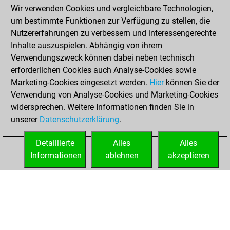
September 6, 2021
Wir verwenden Cookies und vergleichbare Technologien,
um bestimmte Funktionen zur Verfügung zu stellen, die
You achieved a
Nutzererfahrungen zu verbessern und interessengerechte
BeautyScore of 2
Inhalte auszuspielen. Abhängig von ihrem
Fritz
You
Verwendungszweck können dabei neben technisch
achieved a new Elo
erforderlichen Cookies auch Analyse-Cookies sowie
of 1582
Marketing-Cookies eingesetzt werden.
Hier
können Sie der
You created
Verwendung von Analyse-Cookies und Marketing-Cookies
widersprechen. Weitere Informationen finden Sie in
your Fritz account
unserer
Datenschutzerklärung
.
You created
your Studies account
Detaillierte
Alles
Alles
Studies
Informationen
ablehnen
akzeptieren