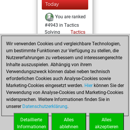
Today
You are ranked
#4943 in Tactics
Solving
Tactics
Wir verwenden Cookies und vergleichbare Technologien,
Samstag, August
um bestimmte Funktionen zur Verfügung zu stellen, die
1, 2026
Nutzererfahrungen zu verbessern und interessengerechte
You totalled 6
Inhalte auszuspielen. Abhängig von ihrem
Verwendungszweck können dabei neben technisch
tactics positions
erforderlichen Cookies auch Analyse-Cookies sowie
Tactics
You
Marketing-Cookies eingesetzt werden.
Hier
können Sie der
solved 6 tactics
Verwendung von Analyse-Cookies und Marketing-Cookies
positions
widersprechen. Weitere Informationen finden Sie in
You achieved
unserer
Datenschutzerklärung
.
an Elo of 1646 in
tactics positions
Detaillierte
Alles
Alles
Informationen
ablehnen
akzeptieren