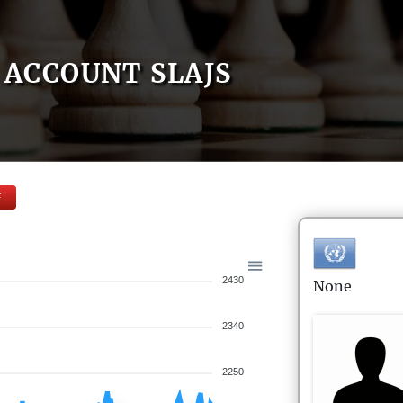
ACCOUNT SLAJS
E
2430
None
2340
2250