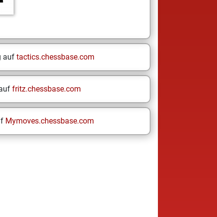
g auf
tactics.chessbase.com
 auf
fritz.chessbase.com
uf
Mymoves.chessbase.com