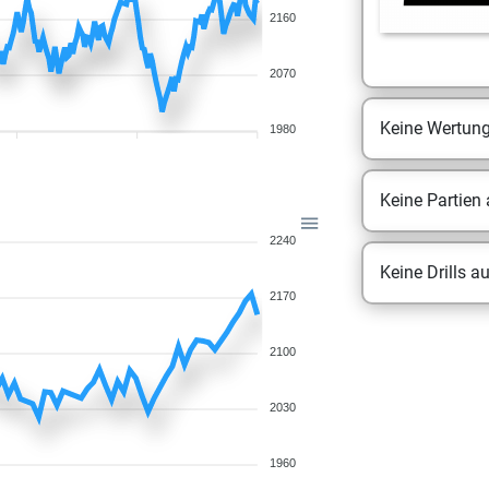
2160
2070
Keine Wertun
1980
Keine Partien
2240
Keine Drills a
2170
2100
2030
1960