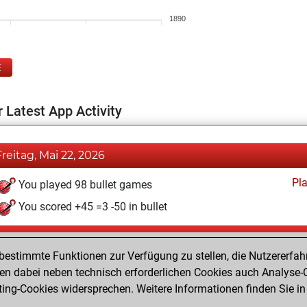
1890
E
 Latest App Activity
Freitag, Mai 22, 2026
Pl
You played 98 bullet games
You scored +45 =3 -50 in bullet
Sonntag, Februar 8, 2026
estimmte Funktionen zur Verfügung zu stellen, die Nutzererfah
Pl
You played 302 blitz games
 dabei neben technisch erforderlichen Cookies auch Analyse-C
ng-Cookies widersprechen. Weitere Informationen finden Sie in
You scored +143 =24 -135 in blitz