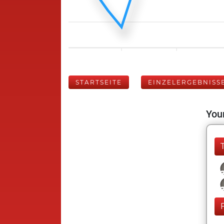
STARTSEITE
EINZELERGEBNISS
Your