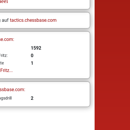
àéëî
g auf
tactics.chessbase.com
se.com:
1592
0
ritz:
1
te
ritz...
ssbase.com:
2
gsdrill