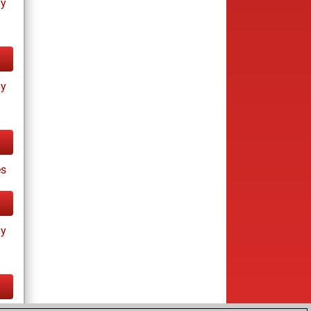
ay
ay
s
ay