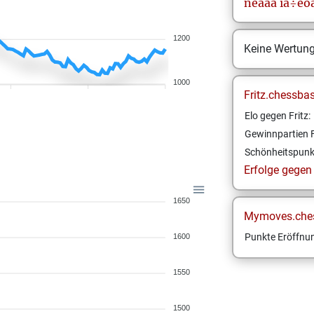
ñëàâà
íå÷èò
1200
Keine Wertun
1000
Fritz.chessba
Elo gegen Fritz:
Gewinnpartien F
Schönheitspunk
Erfolge gegen F
1650
Mymoves.che
Punkte Eröffnun
1600
1550
1500