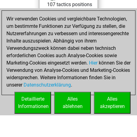
107 tactics positions
Tactics
You
Wir verwenden Cookies und vergleichbare Technologien,
solved 105 tactics
um bestimmte Funktionen zur Verfügung zu stellen, die
positions
Nutzererfahrungen zu verbessern und interessengerechte
You achieved
Inhalte auszuspielen. Abhängig von ihrem
an Elo of 2263 in
Verwendungszweck können dabei neben technisch
tactics positions
erforderlichen Cookies auch Analyse-Cookies sowie
Marketing-Cookies eingesetzt werden.
Hier
können Sie der
Mittwoch,
Verwendung von Analyse-Cookies und Marketing-Cookies
Februar 8, 2023
widersprechen. Weitere Informationen finden Sie in
unserer
Datenschutzerklärung
.
You created
your Fritz account
Detaillierte
Alles
Alles
Fritz
Informationen
ablehnen
akzeptieren