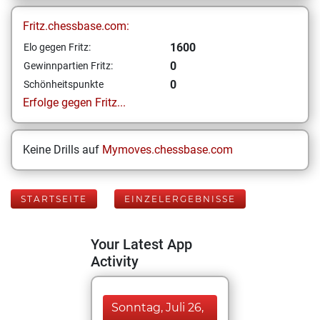
Fritz.chessbase.com:
1600
Elo gegen Fritz:
0
Gewinnpartien Fritz:
0
Schönheitspunkte
Erfolge gegen Fritz...
Keine Drills auf
Mymoves.chessbase.com
STARTSEITE
EINZELERGEBNISSE
Your Latest App
Activity
Sonntag, Juli 26,