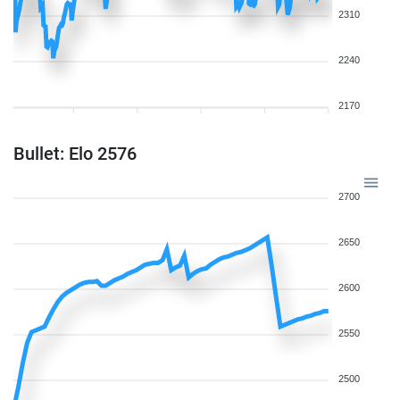
2310
2240
2170
Bullet: Elo 2576
2700
2650
2600
2550
2500