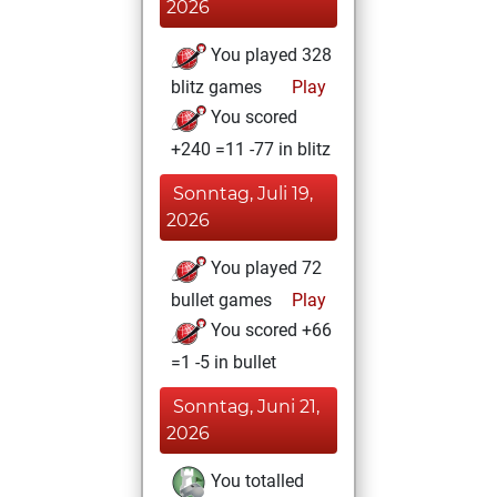
2026
You played 328
blitz games
Play
You scored
+240 =11 -77 in blitz
Sonntag, Juli 19,
2026
You played 72
bullet games
Play
You scored +66
=1 -5 in bullet
Sonntag, Juni 21,
2026
You totalled