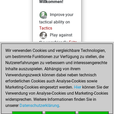
Willkommen!
Improve your
tactical ability on
Tactics
Play against
the user friendly
Fritz
Test and
Wir verwenden Cookies und vergleichbare Technologien,
um bestimmte Funktionen zur Verfügung zu stellen, die
improve your
Nutzererfahrungen zu verbessern und interessengerechte
openings knowledge
Inhalte auszuspielen. Abhängig von ihrem
on
MyMoves
Verwendungszweck können dabei neben technisch
Play and
erforderlichen Cookies auch Analyse-Cookies sowie
follow your friends'
Marketing-Cookies eingesetzt werden.
Hier
können Sie der
games on
Play
Verwendung von Analyse-Cookies und Marketing-Cookies
Solve some
widersprechen. Weitere Informationen finden Sie in
beautiful and
unserer
Datenschutzerklärung
.
challenging Studies