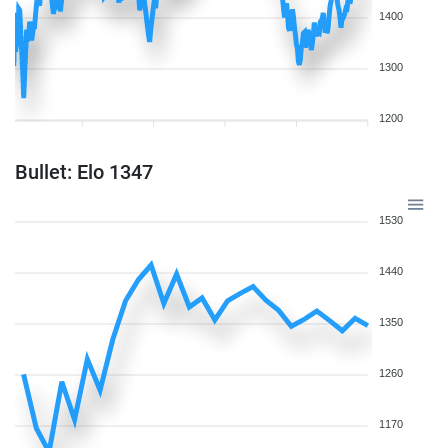
1400
1300
1200
Bullet: Elo 1347
1530
1440
1350
1260
1170