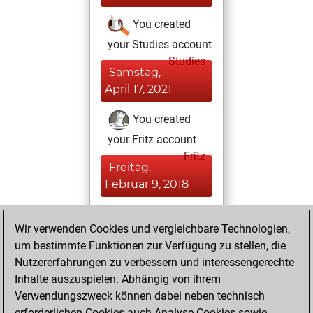
You created
your Studies account
Studies
Samstag,
April 17, 2021
You created
your Fritz account
Fritz
Freitag,
Februar 9, 2018
You played 27
Wir verwenden Cookies und vergleichbare Technologien,
bullet games
Play
um bestimmte Funktionen zur Verfügung zu stellen, die
You scored +14
Nutzererfahrungen zu verbessern und interessengerechte
=0 -13 in bullet
Inhalte auszuspielen. Abhängig von ihrem
Verwendungszweck können dabei neben technisch
Donnerstag,
erforderlichen Cookies auch Analyse-Cookies sowie