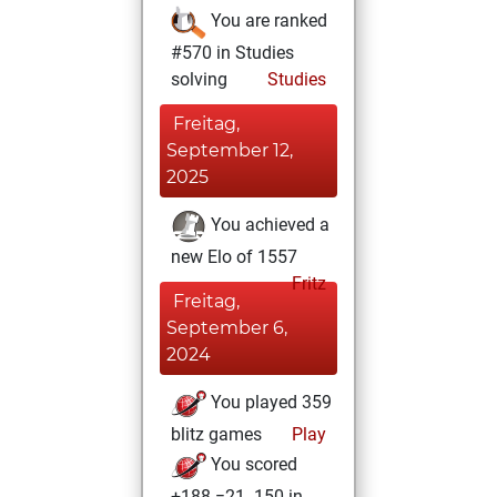
You are ranked
#570 in Studies
solving
Studies
Freitag,
September 12,
2025
You achieved a
new Elo of 1557
Fritz
Freitag,
September 6,
2024
You played 359
blitz games
Play
You scored
+188 =21 -150 in