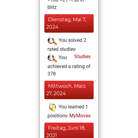
blitz
Dienstag, Mai 7,
2024
You solved 2
rated studies
Studies
You
achieved a rating of
378
Mittwoch, März
27, 2024
You learned 1
positions
MyMoves
Freitag, Juni 18,
2021