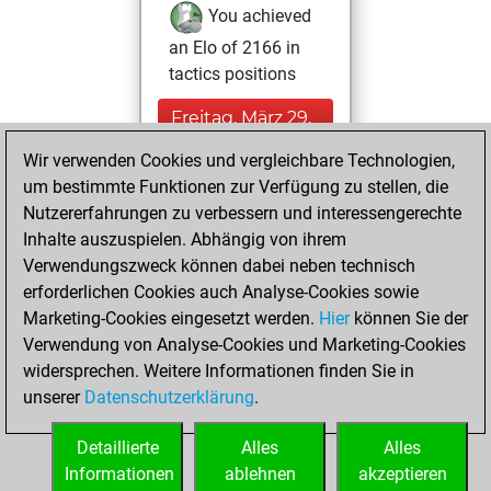
You achieved
an Elo of 2166 in
tactics positions
Freitag, März 29,
2024
Wir verwenden Cookies und vergleichbare Technologien,
um bestimmte Funktionen zur Verfügung zu stellen, die
You learned 1
Nutzererfahrungen zu verbessern und interessengerechte
positions
MyMoves
Inhalte auszuspielen. Abhängig von ihrem
You created
Verwendungszweck können dabei neben technisch
your Studies account
erforderlichen Cookies auch Analyse-Cookies sowie
Studies
Marketing-Cookies eingesetzt werden.
Hier
können Sie der
Mittwoch,
Verwendung von Analyse-Cookies und Marketing-Cookies
Mai 31, 2023
widersprechen. Weitere Informationen finden Sie in
unserer
Datenschutzerklärung
.
You created
your Fritz account
Detaillierte
Alles
Alles
Fritz
Informationen
ablehnen
akzeptieren