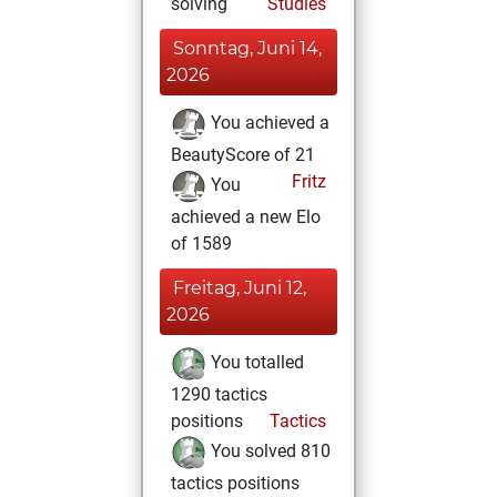
solving
Studies
Sonntag, Juni 14,
2026
You achieved a
BeautyScore of 21
Fritz
You
achieved a new Elo
of 1589
Freitag, Juni 12,
2026
You totalled
1290 tactics
positions
Tactics
You solved 810
tactics positions